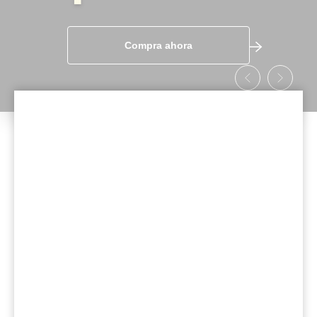
sentidos
Compra ahora
Ver colección
Nueva Colección de Anillos
Ver Colección