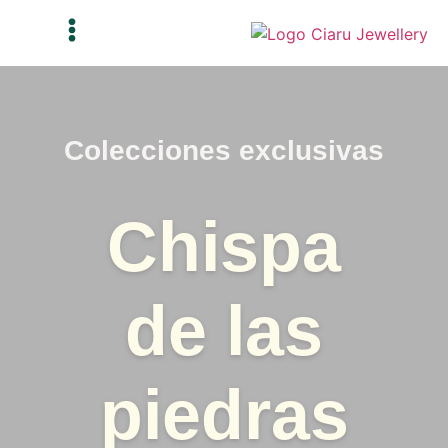
Joyería de declaración
Colecciones exclusivas
Adornar
Chispa
en todos
de las
los
piedras