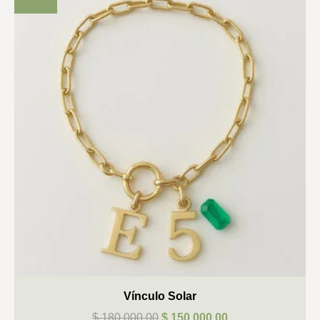
Vínculo Solar
$
180.000,00
$
150.000,00