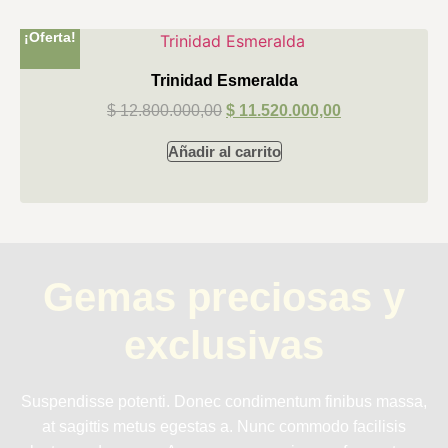
¡Oferta!
Trinidad Esmeralda
$
12.800.000,00
$
11.520.000,00
Añadir al carrito
Gemas preciosas y
exclusivas
Suspendisse potenti. Donec condimentum finibus massa,
at sagittis metus egestas a. Nunc commodo facilisis